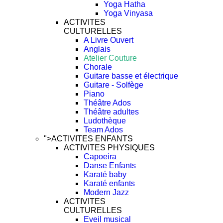
Yoga Hatha
Yoga Vinyasa
ACTIVITES
CULTURELLES
A Livre Ouvert
Anglais
Atelier Couture
Chorale
Guitare basse et électrique
Guitare - Solfège
Piano
Théâtre Ados
Théâtre adultes
Ludothèque
Team Ados
">
ACTIVITES ENFANTS
ACTIVITES PHYSIQUES
Capoeira
Danse Enfants
Karaté baby
Karaté enfants
Modern Jazz
ACTIVITES
CULTURELLES
Eveil musical