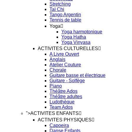
Stretching
Taï Chi
Tango Argentin
Tennis de table
Yoga
Yoga harmotonique
Yoga Hatha
Yoga Vinyasa
ACTIVITES CULTURELLES
A Livre Ouvert
Anglais
Atelier Couture
Chorale
Guitare basse et électrique
Guitare - Solfège
Piano
Théâtre Ados
Théâtre adultes
Ludothèque
Team Ados
">
ACTIVITES ENFANTS
ACTIVITES PHYSIQUES
Capoeira
Danse Enfants