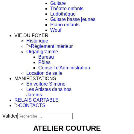
Guitare
Théatre enfants
Ludothèque
Guitare basse jeunes
Piano enfants
Wouf
VIE DU FOYER
Historique
">
Règlement Intérieur
Organigramme
Bureau
Pôles
Conseil d'Administration
Location de salle
MANIFESTATIONS
En voiture Simone
Les Artistes dans nos
Jardins
RELAIS CARTABLE
">
CONTACTS
Valider
Type 2 or more characters
ATELIER COUTURE
for results.