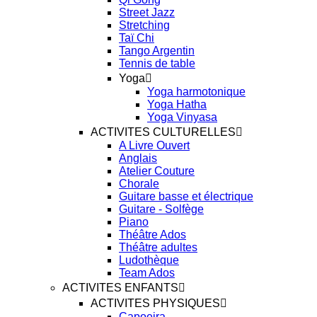
Street Jazz
Stretching
Taï Chi
Tango Argentin
Tennis de table
Yoga
Yoga harmotonique
Yoga Hatha
Yoga Vinyasa
ACTIVITES CULTURELLES
A Livre Ouvert
Anglais
Atelier Couture
Chorale
Guitare basse et électrique
Guitare - Solfège
Piano
Théâtre Ados
Théâtre adultes
Ludothèque
Team Ados
ACTIVITES ENFANTS
ACTIVITES PHYSIQUES
Capoeira