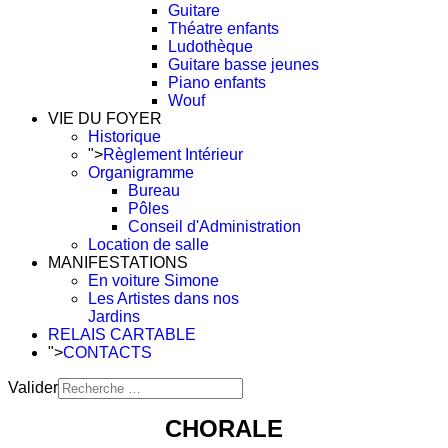
Guitare
Théatre enfants
Ludothèque
Guitare basse jeunes
Piano enfants
Wouf
VIE DU FOYER
Historique
">
Règlement Intérieur
Organigramme
Bureau
Pôles
Conseil d'Administration
Location de salle
MANIFESTATIONS
En voiture Simone
Les Artistes dans nos
Jardins
RELAIS CARTABLE
">
CONTACTS
Valider
Type 2 or more characters
CHORALE
for results.