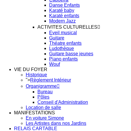
Danse Enfants
Karaté baby
Karaté enfants
Modern Jazz
ACTIVITES CULTURELLES
Eveil musical
Guitare
Théatre enfants
Ludothèque
Guitare basse jeunes
Piano enfants
Wouf
VIE DU FOYER
Historique
">
Règlement Intérieur
Organigramme
Bureau
Pôles
Conseil d'Administration
Location de salle
MANIFESTATIONS
En voiture Simone
Les Artistes dans nos Jardins
RELAIS CARTABLE