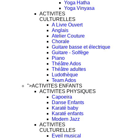
Yoga Hatha
Yoga Vinyasa
ACTIVITES
CULTURELLES
A Livre Ouvert
Anglais
Atelier Couture
Chorale
Guitare basse et électrique
Guitare - Solfège
Piano
Théâtre Ados
Théâtre adultes
Ludothèque
Team Ados
">
ACTIVITES ENFANTS
ACTIVITES PHYSIQUES
Capoeira
Danse Enfants
Karaté baby
Karaté enfants
Modern Jazz
ACTIVITES
CULTURELLES
Eveil musical