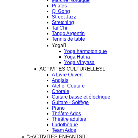
Marche Nordique
Pilates
Qi Gong
Street Jazz
Stretching
Taï Chi
Tango Argentin
Tennis de table
Yoga
Yoga harmotonique
Yoga Hatha
Yoga Vinyasa
ACTIVITES CULTURELLES
A Livre Ouvert
Anglais
Atelier Couture
Chorale
Guitare basse et électrique
Guitare - Solfège
Piano
Théâtre Ados
Théâtre adultes
Ludothèque
Team Ados
">
ACTIVITES ENFANTS