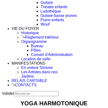
Guitare
Théatre enfants
Ludothèque
Guitare basse jeunes
Piano enfants
Wouf
VIE DU FOYER
Historique
">
Règlement Intérieur
Organigramme
Bureau
Pôles
Conseil d'Administration
Location de salle
MANIFESTATIONS
En voiture Simone
Les Artistes dans nos
Jardins
RELAIS CARTABLE
">
CONTACTS
Valider
Type 2 or more characters
YOGA
HARMO
TONIQUE
for results.