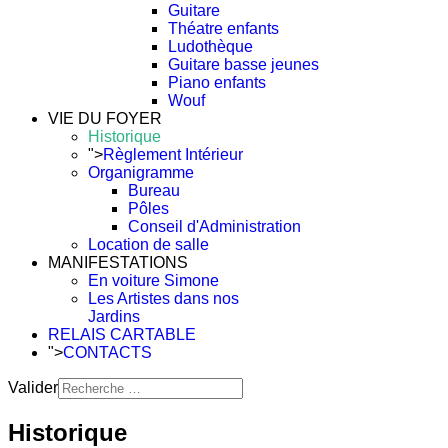
Guitare
Théatre enfants
Ludothèque
Guitare basse jeunes
Piano enfants
Wouf
VIE DU FOYER
Historique
">
Règlement Intérieur
Organigramme
Bureau
Pôles
Conseil d'Administration
Location de salle
MANIFESTATIONS
En voiture Simone
Les Artistes dans nos
Jardins
RELAIS CARTABLE
">
CONTACTS
Valider
Type 2 or more characters
for results.
Historique