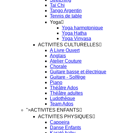
Taï Chi
Tango Argentin
Tennis de table
Yoga
Yoga harmotonique
Yoga Hatha
Yoga Vinyasa
ACTIVITES CULTURELLES
A Livre Ouvert
Anglais
Atelier Couture
Chorale
Guitare basse et électrique
Guitare - Solfège
Piano
Théâtre Ados
Théâtre adultes
Ludothèque
Team Ados
">
ACTIVITES ENFANTS
ACTIVITES PHYSIQUES
Capoeira
Danse Enfants
Karaté baby