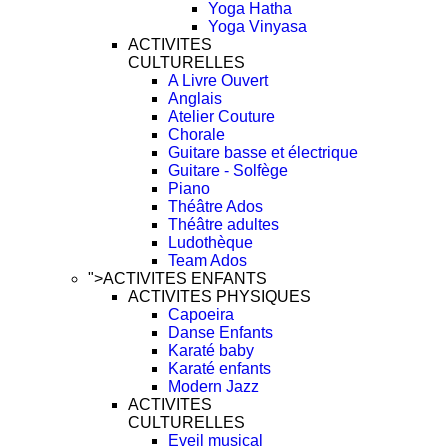
Yoga Hatha
Yoga Vinyasa
ACTIVITES
CULTURELLES
A Livre Ouvert
Anglais
Atelier Couture
Chorale
Guitare basse et électrique
Guitare - Solfège
Piano
Théâtre Ados
Théâtre adultes
Ludothèque
Team Ados
">
ACTIVITES ENFANTS
ACTIVITES PHYSIQUES
Capoeira
Danse Enfants
Karaté baby
Karaté enfants
Modern Jazz
ACTIVITES
CULTURELLES
Eveil musical