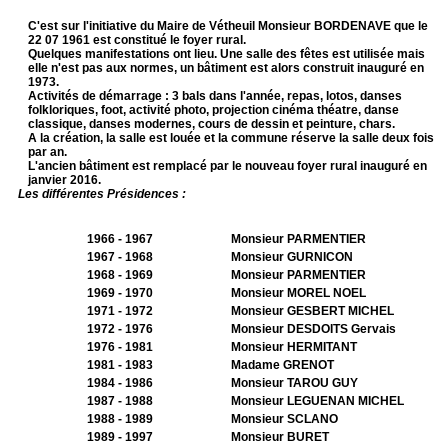
C'est sur l'initiative du Maire de Vétheuil Monsieur BORDENAVE que le
22 07 1961 est constitué le foyer rural.
Quelques manifestations ont lieu. Une salle des fêtes est utilisée mais
elle n'est pas aux normes, un bâtiment est alors construit inauguré en
1973.
Activités de démarrage : 3 bals dans l'année, repas, lotos, danses
folkloriques, foot, activité photo, projection cinéma théatre, danse
classique, danses modernes, cours de dessin et peinture, chars.
A la création, la salle est louée et la commune réserve la salle deux fois
par an.
L'ancien bâtiment est remplacé par le nouveau foyer rural inauguré en
janvier 2016.
Les différentes Présidences :
1966 - 1967
Monsieur PARMENTIER
1967 - 1968
Monsieur GURNICON
1968 - 1969
Monsieur PARMENTIER
1969 - 1970
Monsieur MOREL NOEL
1971 - 1972
Monsieur GESBERT MICHEL
1972 - 1976
Monsieur DESDOITS Gervais
1976 - 1981
Monsieur HERMITANT
1981 - 1983
Madame GRENOT
1984 - 1986
Monsieur TAROU GUY
1987 - 1988
Monsieur LEGUENAN MICHEL
1988 - 1989
Monsieur SCLANO
1989 - 1997
Monsieur BURET