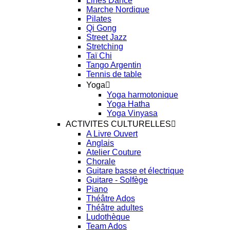
Lines Dance
Marche Nordique
Pilates
Qi Gong
Street Jazz
Stretching
Taï Chi
Tango Argentin
Tennis de table
Yoga
Yoga harmotonique
Yoga Hatha
Yoga Vinyasa
ACTIVITES CULTURELLES
A Livre Ouvert
Anglais
Atelier Couture
Chorale
Guitare basse et électrique
Guitare - Solfège
Piano
Théâtre Ados
Théâtre adultes
Ludothèque
Team Ados