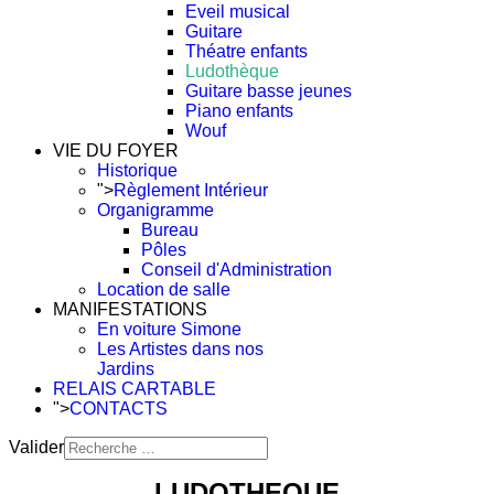
Eveil musical
Guitare
Théatre enfants
Ludothèque
Guitare basse jeunes
Piano enfants
Wouf
VIE DU FOYER
Historique
">
Règlement Intérieur
Organigramme
Bureau
Pôles
Conseil d'Administration
Location de salle
MANIFESTATIONS
En voiture Simone
Les Artistes dans nos
Jardins
RELAIS CARTABLE
">
CONTACTS
Valider
Type 2 or more characters
LUDOTHEQUE
for results.