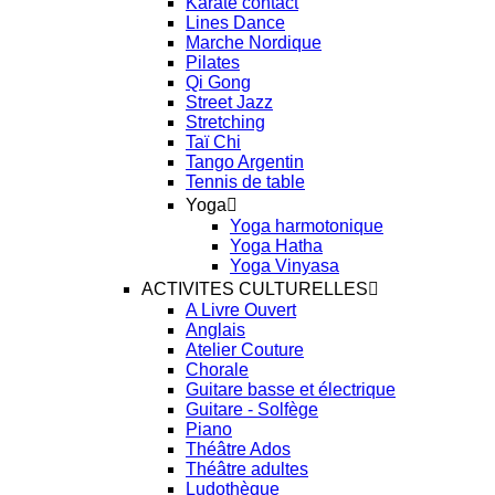
Karaté contact
Lines Dance
Marche Nordique
Pilates
Qi Gong
Street Jazz
Stretching
Taï Chi
Tango Argentin
Tennis de table
Yoga
Yoga harmotonique
Yoga Hatha
Yoga Vinyasa
ACTIVITES CULTURELLES
A Livre Ouvert
Anglais
Atelier Couture
Chorale
Guitare basse et électrique
Guitare - Solfège
Piano
Théâtre Ados
Théâtre adultes
Ludothèque