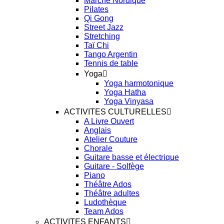
Marche Nordique
Pilates
Qi Gong
Street Jazz
Stretching
Taï Chi
Tango Argentin
Tennis de table
Yoga
Yoga harmotonique
Yoga Hatha
Yoga Vinyasa
ACTIVITES CULTURELLES
A Livre Ouvert
Anglais
Atelier Couture
Chorale
Guitare basse et électrique
Guitare - Solfège
Piano
Théâtre Ados
Théâtre adultes
Ludothèque
Team Ados
ACTIVITES ENFANTS