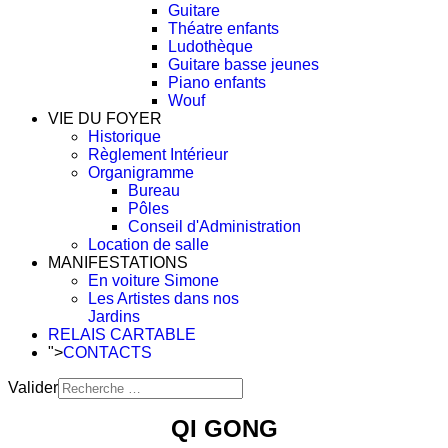
Guitare
Théatre enfants
Ludothèque
Guitare basse jeunes
Piano enfants
Wouf
VIE DU FOYER
Historique
Règlement Intérieur
Organigramme
Bureau
Pôles
Conseil d'Administration
Location de salle
MANIFESTATIONS
En voiture Simone
Les Artistes dans nos
Jardins
RELAIS CARTABLE
">
CONTACTS
Valider
Type 2 or more characters
QI GONG
for results.