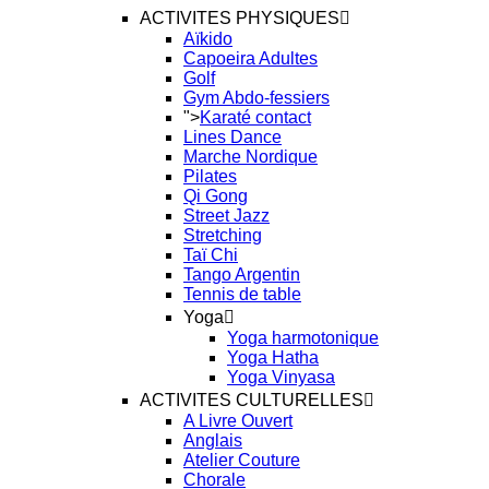
ACTIVITES PHYSIQUES
Aïkido
Capoeira Adultes
Golf
Gym Abdo-fessiers
">
Karaté contact
Lines Dance
Marche Nordique
Pilates
Qi Gong
Street Jazz
Stretching
Taï Chi
Tango Argentin
Tennis de table
Yoga
Yoga harmotonique
Yoga Hatha
Yoga Vinyasa
ACTIVITES CULTURELLES
A Livre Ouvert
Anglais
Atelier Couture
Chorale