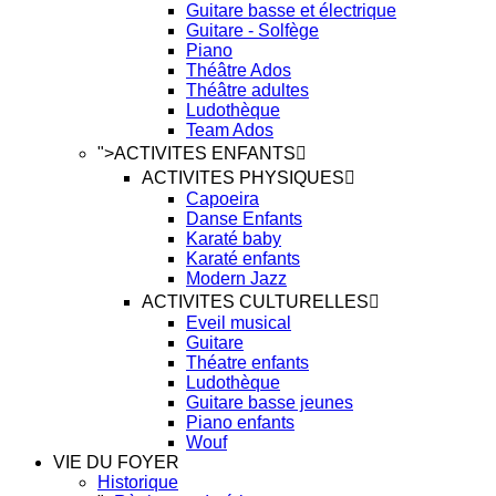
Guitare basse et électrique
Guitare - Solfège
Piano
Théâtre Ados
Théâtre adultes
Ludothèque
Team Ados
">
ACTIVITES ENFANTS
ACTIVITES PHYSIQUES
Capoeira
Danse Enfants
Karaté baby
Karaté enfants
Modern Jazz
ACTIVITES CULTURELLES
Eveil musical
Guitare
Théatre enfants
Ludothèque
Guitare basse jeunes
Piano enfants
Wouf
VIE DU FOYER
Historique