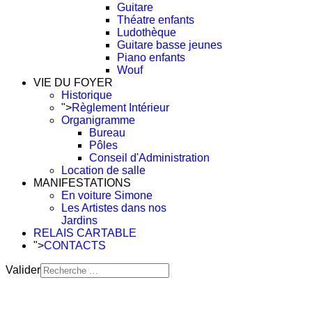
Guitare
Théatre enfants
Ludothèque
Guitare basse jeunes
Piano enfants
Wouf
VIE DU FOYER
Historique
">
Règlement Intérieur
Organigramme
Bureau
Pôles
Conseil d'Administration
Location de salle
MANIFESTATIONS
En voiture Simone
Les Artistes dans nos
Jardins
RELAIS CARTABLE
">
CONTACTS
Valider
Type 2 or more characters
for results.