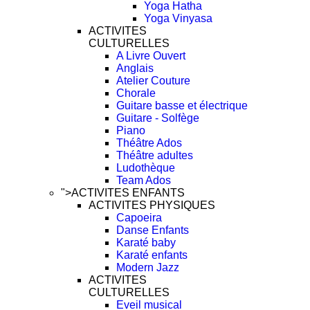
Yoga Hatha
Yoga Vinyasa
ACTIVITES
CULTURELLES
A Livre Ouvert
Anglais
Atelier Couture
Chorale
Guitare basse et électrique
Guitare - Solfège
Piano
Théâtre Ados
Théâtre adultes
Ludothèque
Team Ados
">
ACTIVITES ENFANTS
ACTIVITES PHYSIQUES
Capoeira
Danse Enfants
Karaté baby
Karaté enfants
Modern Jazz
ACTIVITES
CULTURELLES
Eveil musical