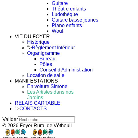
Guitare
Théatre enfants
Ludothèque
Guitare basse jeunes
Piano enfants
Wouf
VIE DU FOYER
Historique
">
Règlement Intérieur
Organigramme
Bureau
Pôles
Conseil d'Administration
Location de salle
MANIFESTATIONS
En voiture Simone
Les Artistes dans nos
Jardins
RELAIS CARTABLE
">
CONTACTS
Valider
© 2026 Foyer Rural de Vétheuil
Type 2 or more characters
for results.