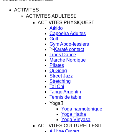
ACTIVITES
ACTIVITES ADULTES
ACTIVITES PHYSIQUES
Aïkido
Capoeira Adultes
Golf
Gym Abdo-fessiers
">
Karaté contact
Lines Dance
Marche Nordique
Pilates
Qi Gong
Street Jazz
Stretching
Taï Chi
Tango Argentin
Tennis de table
Yoga
Yoga harmotonique
Yoga Hatha
Yoga Vinyasa
ACTIVITES CULTURELLES
A Livre Ouvert