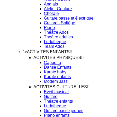
Anglais
Atelier Couture
Chorale
Guitare basse et électrique
Guitare - Solfège
Piano
Théâtre Ados
Théâtre adultes
Ludothèque
Team Ados
">
ACTIVITES ENFANTS
ACTIVITES PHYSIQUES
Capoeira
Danse Enfants
Karaté baby
Karaté enfants
Modern Jazz
ACTIVITES CULTURELLES
Eveil musical
Guitare
Théatre enfants
Ludothèque
Guitare basse jeunes
Piano enfants