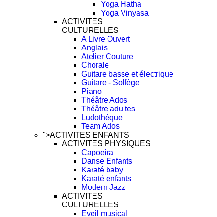
Yoga Hatha
Yoga Vinyasa
ACTIVITES
CULTURELLES
A Livre Ouvert
Anglais
Atelier Couture
Chorale
Guitare basse et électrique
Guitare - Solfège
Piano
Théâtre Ados
Théâtre adultes
Ludothèque
Team Ados
">
ACTIVITES ENFANTS
ACTIVITES PHYSIQUES
Capoeira
Danse Enfants
Karaté baby
Karaté enfants
Modern Jazz
ACTIVITES
CULTURELLES
Eveil musical