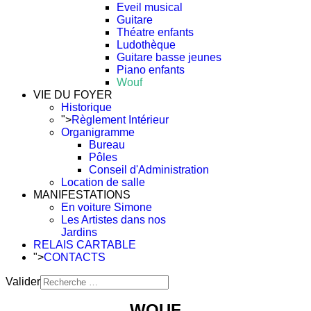
Eveil musical
Guitare
Théatre enfants
Ludothèque
Guitare basse jeunes
Piano enfants
Wouf
VIE DU FOYER
Historique
">
Règlement Intérieur
Organigramme
Bureau
Pôles
Conseil d'Administration
Location de salle
MANIFESTATIONS
En voiture Simone
Les Artistes dans nos
Jardins
RELAIS CARTABLE
">
CONTACTS
Valider
Type 2 or more characters
WOUF
for results.