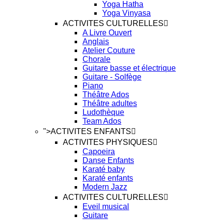
Yoga Hatha
Yoga Vinyasa
ACTIVITES CULTURELLES
A Livre Ouvert
Anglais
Atelier Couture
Chorale
Guitare basse et électrique
Guitare - Solfège
Piano
Théâtre Ados
Théâtre adultes
Ludothèque
Team Ados
">
ACTIVITES ENFANTS
ACTIVITES PHYSIQUES
Capoeira
Danse Enfants
Karaté baby
Karaté enfants
Modern Jazz
ACTIVITES CULTURELLES
Eveil musical
Guitare