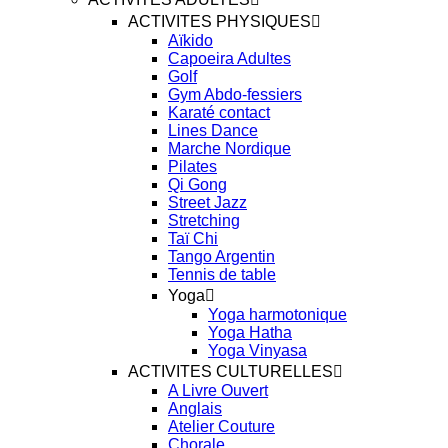
ACTIVITES PHYSIQUES
Aïkido
Capoeira Adultes
Golf
Gym Abdo-fessiers
Karaté contact
Lines Dance
Marche Nordique
Pilates
Qi Gong
Street Jazz
Stretching
Taï Chi
Tango Argentin
Tennis de table
Yoga
Yoga harmotonique
Yoga Hatha
Yoga Vinyasa
ACTIVITES CULTURELLES
A Livre Ouvert
Anglais
Atelier Couture
Chorale