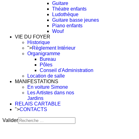
Guitare
Théatre enfants
Ludothèque
Guitare basse jeunes
Piano enfants
Wouf
VIE DU FOYER
Historique
">
Règlement Intérieur
Organigramme
Bureau
Pôles
Conseil d'Administration
Location de salle
MANIFESTATIONS
En voiture Simone
Les Artistes dans nos
Jardins
RELAIS CARTABLE
">
CONTACTS
Valider
Type 2 or more characters
for results.