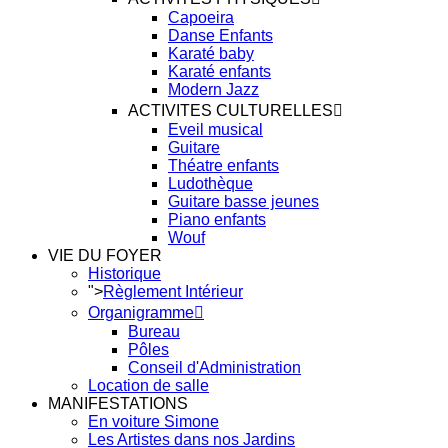
Capoeira
Danse Enfants
Karaté baby
Karaté enfants
Modern Jazz
ACTIVITES CULTURELLES
Eveil musical
Guitare
Théatre enfants
Ludothèque
Guitare basse jeunes
Piano enfants
Wouf
VIE DU FOYER
Historique
">
Règlement Intérieur
Organigramme
Bureau
Pôles
Conseil d'Administration
Location de salle
MANIFESTATIONS
En voiture Simone
Les Artistes dans nos Jardins