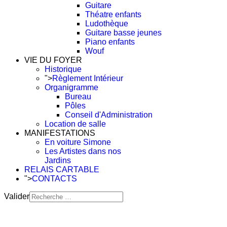
Guitare
Théatre enfants
Ludothèque
Guitare basse jeunes
Piano enfants
Wouf
VIE DU FOYER
Historique
">
Règlement Intérieur
Organigramme
Bureau
Pôles
Conseil d'Administration
Location de salle
MANIFESTATIONS
En voiture Simone
Les Artistes dans nos
Jardins
RELAIS CARTABLE
">
CONTACTS
Valider
Type 2 or more characters
for results.