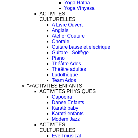
Yoga Hatha
Yoga Vinyasa
ACTIVITES
CULTURELLES
A Livre Ouvert
Anglais
Atelier Couture
Chorale
Guitare basse et électrique
Guitare - Solfège
Piano
Théâtre Ados
Théâtre adultes
Ludothèque
Team Ados
">
ACTIVITES ENFANTS
ACTIVITES PHYSIQUES
Capoeira
Danse Enfants
Karaté baby
Karaté enfants
Modern Jazz
ACTIVITES
CULTURELLES
Eveil musical