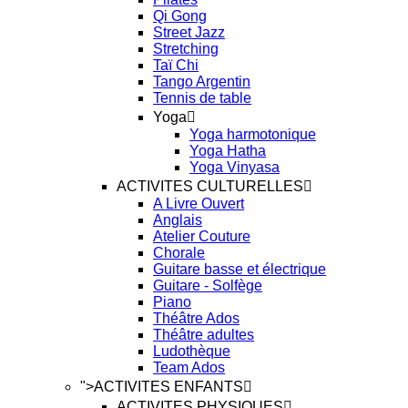
Qi Gong
Street Jazz
Stretching
Taï Chi
Tango Argentin
Tennis de table
Yoga
Yoga harmotonique
Yoga Hatha
Yoga Vinyasa
ACTIVITES CULTURELLES
A Livre Ouvert
Anglais
Atelier Couture
Chorale
Guitare basse et électrique
Guitare - Solfège
Piano
Théâtre Ados
Théâtre adultes
Ludothèque
Team Ados
">
ACTIVITES ENFANTS
ACTIVITES PHYSIQUES