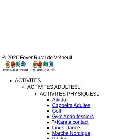
© 2026 Foyer Rural de Vétheuil
ACTIVITES
ACTIVITES ADULTES
ACTIVITES PHYSIQUES
Aïkido
Capoeira Adultes
Golf
Gym Abdo-fessiers
">
Karaté contact
Lines Dance
Marche Nordique
Pilates