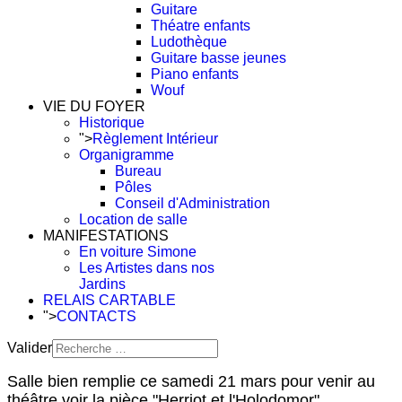
Guitare
Théatre enfants
Ludothèque
Guitare basse jeunes
Piano enfants
Wouf
VIE DU FOYER
Historique
">
Règlement Intérieur
Organigramme
Bureau
Pôles
Conseil d'Administration
Location de salle
MANIFESTATIONS
En voiture Simone
Les Artistes dans nos
Jardins
RELAIS CARTABLE
">
CONTACTS
Valider
Type 2 or more characters
Salle bien remplie ce samedi 21 mars pour venir au
for results.
théâtre voir la pièce "Herriot et l'Holodomor".